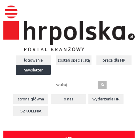
logowanie
zostań specjalistą
praca dla
HR
newsletter
s
strona główna
o nas
wydarzenia
HR
SZKOLENIA