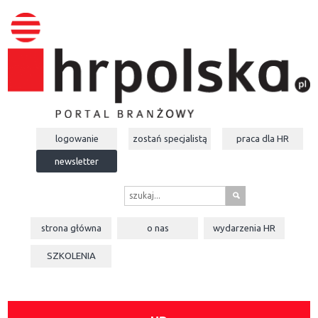
logowanie
zostań specjalistą
praca dla
HR
newsletter
s
strona główna
o nas
wydarzenia
HR
SZKOLENIA