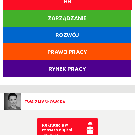
HR
ZARZĄDZANIE
ROZWÓJ
PRAWO PRACY
RYNEK PRACY
EWA ZMYSŁOWSKA
Rekrutacja w
czasach digital