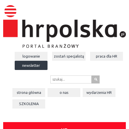
logowanie
zostań specjalistą
praca dla
HR
newsletter
s
strona główna
o nas
wydarzenia
HR
SZKOLENIA