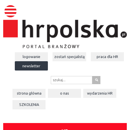
logowanie
zostań specjalistą
praca dla
HR
newsletter
s
strona główna
o nas
wydarzenia
HR
SZKOLENIA