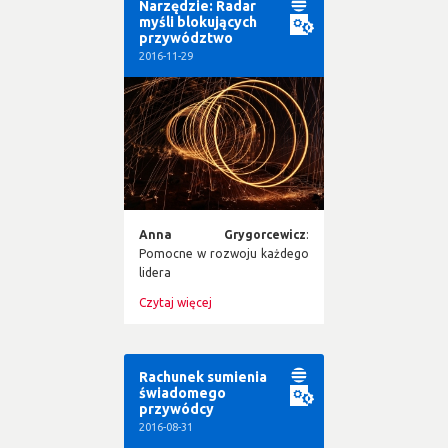
Narzędzie: Radar
myśli blokujących
przywództwo
2016-11-29
Anna Grygorcewicz
:
Pomocne w rozwoju każdego
lidera
Czytaj więcej
Rachunek sumienia
świadomego
przywódcy
2016-08-31