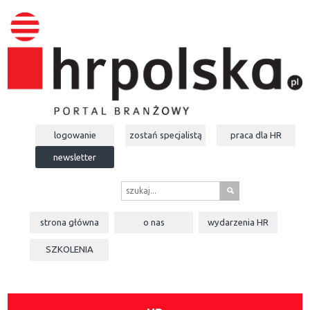
logowanie
zostań specjalistą
praca dla
HR
newsletter
s
strona główna
o nas
wydarzenia
HR
SZKOLENIA