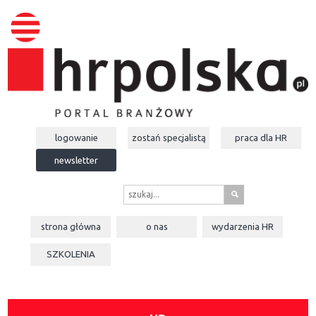
logowanie
zostań specjalistą
praca dla
HR
newsletter
s
strona główna
o nas
wydarzenia
HR
SZKOLENIA