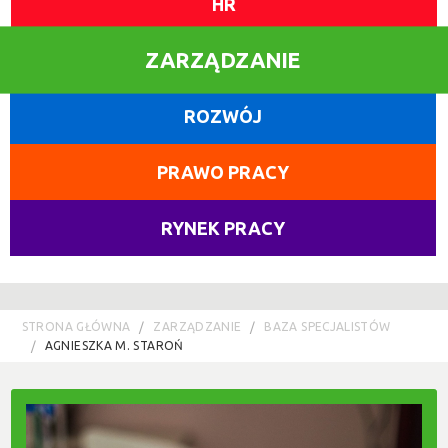
HR
ZARZĄDZANIE
ROZWÓJ
PRAWO PRACY
RYNEK PRACY
STRONA GŁÓWNA
ZARZĄDZANIE
BAZA SPECJALISTÓW
AGNIESZKA M. STAROŃ