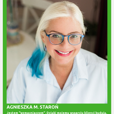
AGNIESZKA M. STAROŃ
Jestem "wzmacniaczem". Dzięki mojemu wsparciu klienci budują,