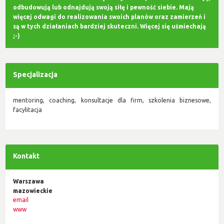
odbudowują lub odnajdują swoją siłę i pewność siebie. Mają
więcej odwagi do realizowania swoich planów oraz zamierzeń i
są w tych działaniach bardziej skuteczni. Więcej się uśmiechają
;-)
Specjalizacja
mentoring, coaching, konsultacje dla firm, szkolenia biznesowe,
facylitacja
Kontakt
Warszawa
mazowieckie
email
www