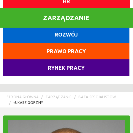
HR
ZARZĄDZANIE
ROZWÓJ
PRAWO PRACY
RYNEK PRACY
STRONA GŁÓWNA
ZARZĄDZANIE
BAZA SPECJALISTÓW
ŁUKASZ GÓRZNY