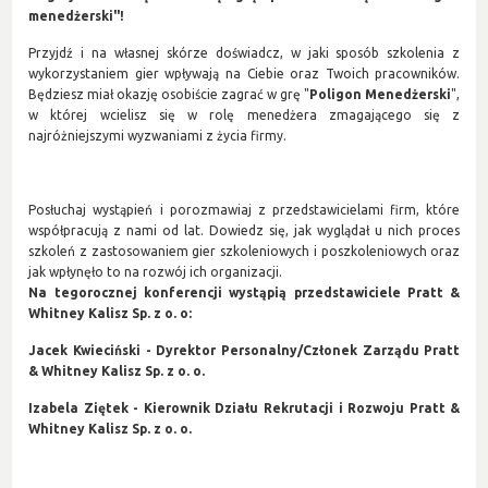
menedżerski"!
Przyjdź i na własnej skórze doświadcz, w jaki sposób szkolenia z
wykorzystaniem gier wpływają na Ciebie oraz Twoich pracowników.
Będziesz miał okazję osobiście zagrać w grę "
Poligon Menedżerski
",
w której wcielisz się w rolę menedżera zmagającego się z
najróżniejszymi wyzwaniami z życia firmy.
Posłuchaj wystąpień i porozmawiaj z przedstawicielami firm, które
współpracują z nami od lat. Dowiedz się, jak wyglądał u nich proces
szkoleń z zastosowaniem gier szkoleniowych i poszkoleniowych oraz
jak wpłynęło to na rozwój ich organizacji.
Na tegorocznej konferencji wystąpią przedstawiciele Pratt &
Whitney Kalisz Sp. z o. o:
Jacek Kwieciński - Dyrektor Personalny/Członek Zarządu Pratt
& Whitney Kalisz Sp. z o. o.
Izabela Ziętek - Kierownik Działu Rekrutacji i Rozwoju Pratt &
Whitney Kalisz Sp. z o. o.