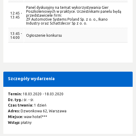
Panel dyskusyjny na temat wykorzystywania Gier
Poszkoleniowych w praktyce. Uczestnikami panelu będą
12:45 -
przedstawiciele firm:
13:45
ZF Automotive Systems Poland Sp. z o. o., Ikano
Industry oraz Schattdecor Sp z o. o.
13:45 -
Ogłoszenie konkursu
14:00
Szczegóły wydarzenia
Termin:
18.03.2020 - 18.03.2020
Dz. tyg.:
śr. - śr.
Czas trwania:
1 dzień
Adres:
Dzwonkowa 62, Warszawa
Miejsce:
waw hotel***
Wstęp:
płatny