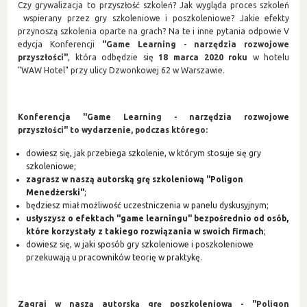
Czy grywalizacja to przyszłość szkoleń? Jak wygląda proces szkoleń
wspierany przez gry szkoleniowe i poszkoleniowe? Jakie efekty
przynoszą szkolenia oparte na grach? Na te i inne pytania odpowie V
edycja Konferencji
"Game Learning - narzędzia rozwojowe
przyszłości"
, która odbędzie się
18 marca 2020
roku
w hotelu
"WAW Hotel" przy ulicy Dzwonkowej 62 w Warszawie.
Konferencja "Game Learning - narzędzia rozwojowe
przyszłości" to wydarzenie, podczas którego:
dowiesz się, jak przebiega szkolenie, w którym stosuje się gry
szkoleniowe;
zagrasz w naszą autorską grę szkoleniową "Poligon
Menedżerski"
;
będziesz miał możliwość uczestniczenia w panelu dyskusyjnym;
usłyszysz o efektach "game learningu" bezpośrednio od osób,
które korzystały z takiego rozwiązania w swoich firmach
;
dowiesz się, w jaki sposób gry szkoleniowe i poszkoleniowe
przekuwają u pracowników teorię w praktykę.
Zagraj w naszą autorską grę poszkoleniową - "Poligon