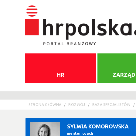
HR
ZARZĄD
STRONA GŁÓWNA
ROZWÓJ
BAZA SPECJALISTÓW
SYLWIA KOMOROWSKA
mentor, coach