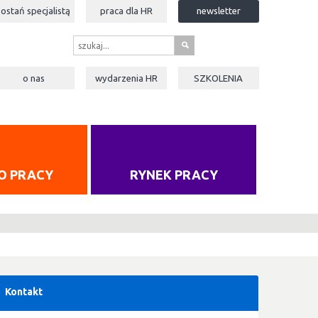
zostań specjalistą
praca dla
HR
newsletter
s
o nas
wydarzenia
HR
SZKOLENIA
O PRACY
RYNEK PRACY
Kontakt