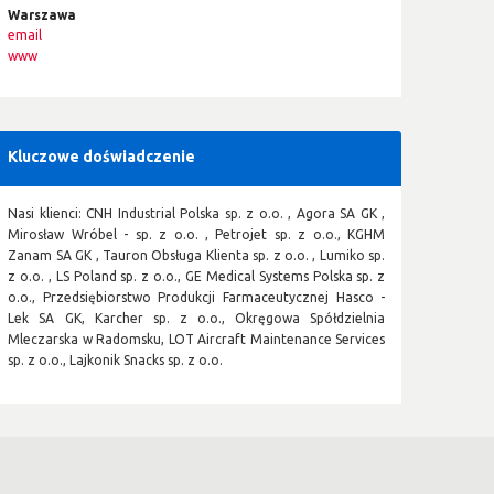
Warszawa
email
www
Kluczowe doświadczenie
Nasi klienci: CNH Industrial Polska sp. z o.o. , Agora SA GK ,
Mirosław Wróbel - sp. z o.o. , Petrojet sp. z o.o., KGHM
Zanam SA GK , Tauron Obsługa Klienta sp. z o.o. , Lumiko sp.
z o.o. , LS Poland sp. z o.o., GE Medical Systems Polska sp. z
o.o., Przedsiębiorstwo Produkcji Farmaceutycznej Hasco -
Lek SA GK, Karcher sp. z o.o., Okręgowa Spółdzielnia
Mleczarska w Radomsku, LOT Aircraft Maintenance Services
sp. z o.o., Lajkonik Snacks sp. z o.o.