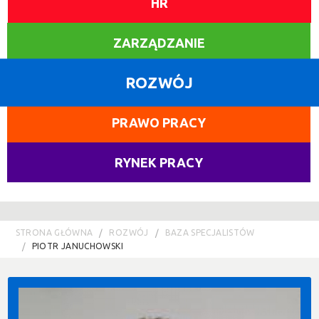
HR
ZARZĄDZANIE
ROZWÓJ
PRAWO PRACY
RYNEK PRACY
STRONA GŁÓWNA
ROZWÓJ
BAZA SPECJALISTÓW
PIOTR JANUCHOWSKI