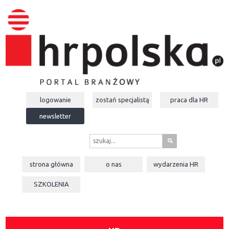
logowanie
zostań specjalistą
praca dla
HR
newsletter
s
strona główna
o nas
wydarzenia
HR
SZKOLENIA