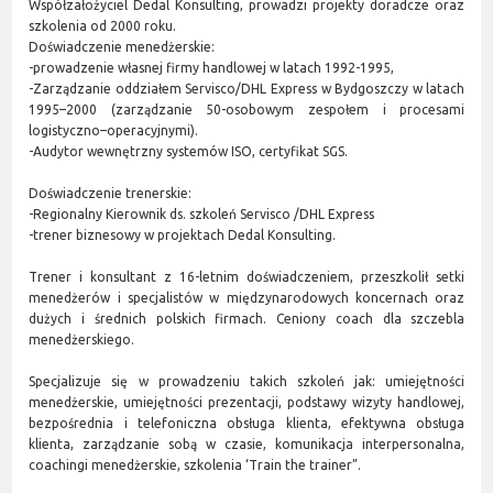
Współzałożyciel Dedal Konsulting, prowadzi projekty doradcze oraz
szkolenia od 2000 roku.
Doświadczenie menedżerskie:
-prowadzenie własnej firmy handlowej w latach 1992-1995,
-Zarządzanie oddziałem Servisco/DHL Express w Bydgoszczy w latach
1995–2000 (zarządzanie 50-osobowym zespołem i procesami
logistyczno–operacyjnymi).
-Audytor wewnętrzny systemów ISO, certyfikat SGS.
Doświadczenie trenerskie:
-Regionalny Kierownik ds. szkoleń Servisco /DHL Express
-trener biznesowy w projektach Dedal Konsulting.
Trener i konsultant z 16-letnim doświadczeniem, przeszkolił setki
menedżerów i specjalistów w międzynarodowych koncernach oraz
dużych i średnich polskich firmach. Ceniony coach dla szczebla
menedżerskiego.
Specjalizuje się w prowadzeniu takich szkoleń jak: umiejętności
menedżerskie, umiejętności prezentacji, podstawy wizyty handlowej,
bezpośrednia i telefoniczna obsługa klienta, efektywna obsługa
klienta, zarządzanie sobą w czasie, komunikacja interpersonalna,
coachingi menedżerskie, szkolenia ‘Train the trainer”.