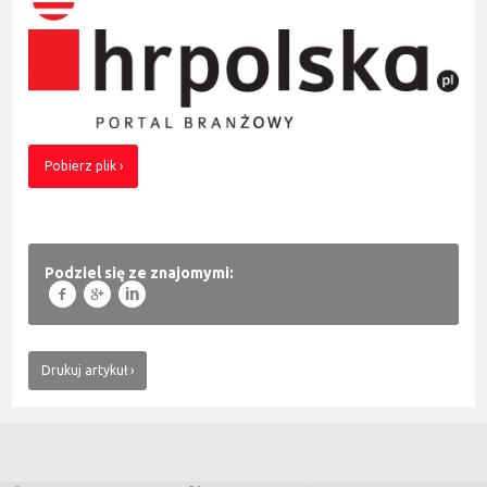
Pobierz plik
Podziel się ze znajomymi:
f
g
l
Drukuj artykuł