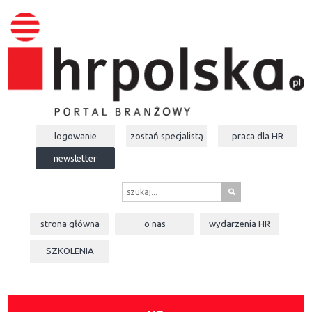
logowanie
zostań specjalistą
praca dla
HR
newsletter
s
strona główna
o nas
wydarzenia
HR
SZKOLENIA