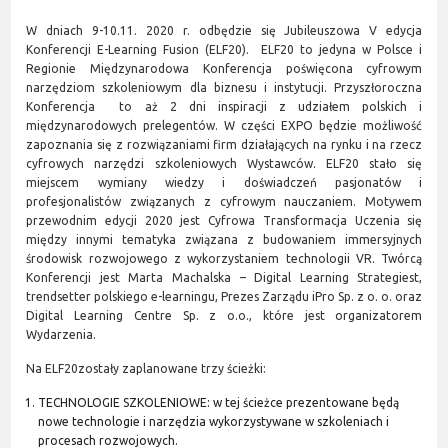
W dniach 9-10.11. 2020 r. odbędzie się Jubileuszowa V edycja
Konferencji E-Learning Fusion (ELF20). ELF20 to jedyna w Polsce i
Regionie Międzynarodowa Konferencja poświęcona cyfrowym
narzędziom szkoleniowym dla biznesu i instytucji. Przyszłoroczna
Konferencja to aż 2 dni inspiracji z udziałem polskich i
międzynarodowych prelegentów. W części EXPO będzie możliwość
zapoznania się z rozwiązaniami firm działających na rynku i na rzecz
cyfrowych narzędzi szkoleniowych Wystawców. ELF20 stało się
miejscem wymiany wiedzy i doświadczeń pasjonatów i
profesjonalistów związanych z cyfrowym nauczaniem. Motywem
przewodnim edycji 2020 jest Cyfrowa Transformacja Uczenia się
między innymi tematyka związana z budowaniem immersyjnych
środowisk rozwojowego z wykorzystaniem technologii VR. Twórcą
Konferencji jest Marta Machalska – Digital Learning Strategiest,
trendsetter polskiego e-learningu, Prezes Zarządu iPro Sp. z o. o. oraz
Digital Learning Centre Sp. z o.o., które jest organizatorem
Wydarzenia.
Na ELF20zostały zaplanowane trzy ścieżki:
TECHNOLOGIE SZKOLENIOWE: w tej ścieżce prezentowane będą
nowe technologie i narzędzia wykorzystywane w szkoleniach i
procesach rozwojowych.