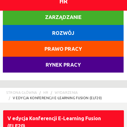
HR
ZARZĄDZANIE
ROZWÓJ
PRAWO PRACY
RYNEK PRACY
STRONA GŁÓWNA
HR
WYDARZENIA
V EDYCJA KONFERENCJI E-LEARNING FUSION (ELF20)
V edycja Konferencji E-Learning Fusion
(ELF20)