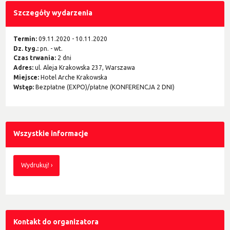
Szczegóły wydarzenia
Termin:
09.11.2020 - 10.11.2020
Dz. tyg.:
pn. - wt.
Czas trwania:
2 dni
Adres:
ul. Aleja Krakowska 237, Warszawa
Miejsce:
Hotel Arche Krakowska
Wstęp:
Bezpłatne (EXPO)/płatne (KONFERENCJA 2 DNI)
Wszystkie informacje
Wydrukuj!
Kontakt do organizatora