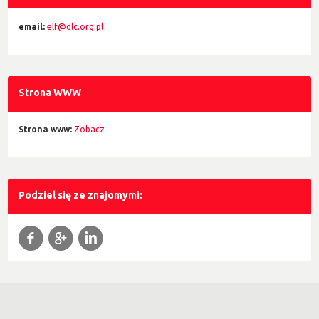
email:
elf@dlc.org.pl
Strona WWW
Strona www:
Zobacz
Podziel się ze znajomymi:
f
g
l