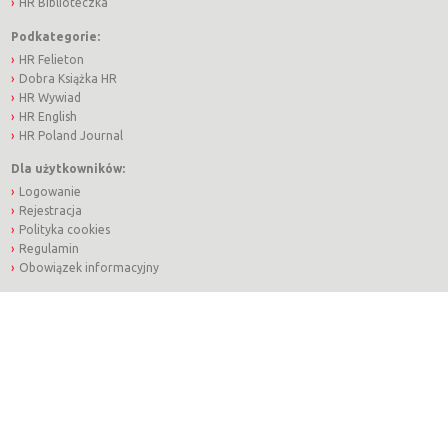
HR Biblioteczka
Podkategorie:
HR Felieton
Dobra Książka HR
HR Wywiad
HR English
HR Poland Journal
Dla użytkowników:
Logowanie
Rejestracja
Polityka cookies
Regulamin
Obowiązek informacyjny