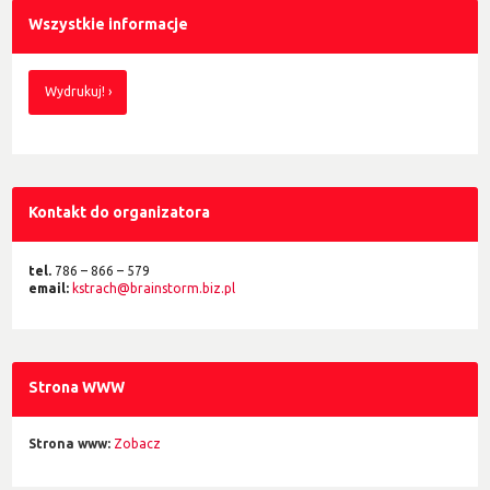
Wszystkie informacje
Wydrukuj!
Kontakt do organizatora
tel.
786 – 866 – 579
email:
kstrach@brainstorm.biz.pl
Strona WWW
Strona www:
Zobacz