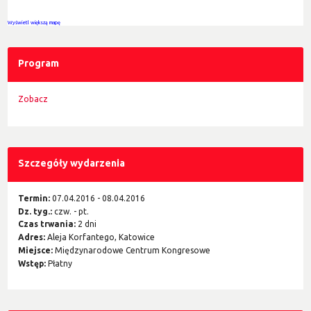
Wyświetl większą mapę
Program
Zobacz
Szczegóły wydarzenia
Termin:
07.04.2016 - 08.04.2016
Dz. tyg.:
czw. - pt.
Czas trwania:
2 dni
Adres:
Aleja Korfantego, Katowice
Miejsce:
Międzynarodowe Centrum Kongresowe
Wstęp:
Płatny