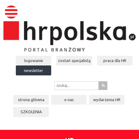
logowanie
zostań specjalistą
praca dla
HR
newsletter
s
strona główna
o nas
wydarzenia
HR
SZKOLENIA