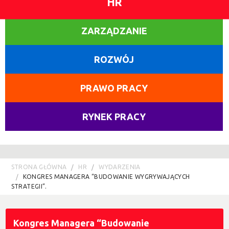
HR
ZARZĄDZANIE
ROZWÓJ
PRAWO PRACY
RYNEK PRACY
STRONA GŁÓWNA
HR
WYDARZENIA
KONGRES MANAGERA “BUDOWANIE WYGRYWAJĄCYCH
STRATEGII”.
Kongres Managera “Budowanie