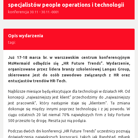
specjalistów people operations i technologii
konferencja
-
30.11
30.11.-0001
Opis wydarzenia
tagi:
Już 17-18 marca br. w warszawskim centrum konferencyjnym
MsMermaid odbędzie się „HR Future Trends”. Wydarzenie,
organizowane przez lidera branży szkoleniowej Langas Group,
skierowane jest do osób zawodowo związanych z HR oraz
entuzjastów trendów HR-Tech.
Najbliższe miesiące będą ekscytujące dla technologii w działach HR. Od
koncepcji „najważniejszy jest klient” przechodzimy do „najważniejszy
jest pracownik”, który następnie staje się „klientem”. Ta zmiana
dokonuje się między innymi poprzez technologię i z jej powodu. W
ciągu ostatnich 20 lat niemal 70% największych firm z listy Fortune
500 przeszło tę drogę. Reszta już nią podąża.
Podczas dwóch dni konferencji „HR Future Trends” uczestnicy poznają
doświadczenia największych korporacji, takich jak Randstad, mBank