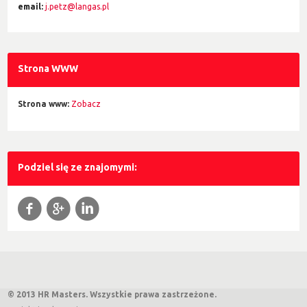
email:
j.petz@langas.pl
Strona WWW
Strona www:
Zobacz
Podziel się ze znajomymi:
f
g
l
© 2013 HR Masters. Wszystkie prawa zastrzeżone.