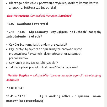
Dlaczego pokolenie Y potrzebuje szybkich, krótkich komunikatów,
znanych z Twittera czy Snapchata?
Ewa Wawszczak,
General HR Manager,
Randstad
12.00 Kwadrans towarzyski
12.15 – 13.00 Gig Economy – czy „gigersi na fuchach” zastąpią
zatrudnienie na etacie?
Czy Gig Economy jest trendem przyszłości?
Czy „fuchy” będą coraz popularniejsze zarówno wśród
pracowników fizycznych jak umysłowych oraz samych
pracodawców.
Czy rynek pracy czeka „uberyzacja”?
Jak zarządzać pracą kontraktową? Co na to prawo?
Natalia Bogdan
– założycielka i prezes zarządu agencji rekrutacyjnej
Jobhouse
13.00 OBIAD
13.45 – 14.15 Agile working office – niepisana umowa
pracownika z pracodawcą