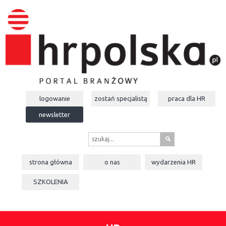
logowanie
zostań specjalistą
praca dla
HR
newsletter
s
strona główna
o nas
wydarzenia
HR
SZKOLENIA