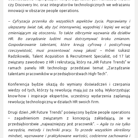
czy Discovery Inc. oraz integratorów technologicznych we wdrażaniu
innowacji w obszarze people operations.
– Cyfryzacja przenika do wszystkich aspektów życia. Poprawiamy i
ulepszamy świat tak, aby żyć intensywniej, wygodniej i lepiej we wciąż
zmieniającym się otoczeniu. To także olbrzymie wyzwania dla działów
HR. Bo zarządzanie ludźmi musi dotrzymywać kroku zmianom.
Gospodarowanie talentami, które kreują cyfrową i postcyfrową
rzeczywistość, musi prezentować nową jakość –
mówi Łukasz
Radzikowski, Talent Acquisition & Recruitment Specialist, od 17 lat
związany zawodowo z HR i rekrutacją, który na „HR Future Trends” w
ramach panelu HR technology przedstawi temat „Zarządzanie
talentami pracowników w przedsiębiorstwach High-Tech”.
Konferencja będzie okazją do wymiany doświadczeń i czerpania
wiedzy od tych, którzy tę rewolucję mają już za sobą. Wykorzystując
know-how i inspiracje ekspertów, uczestnicy wydarzenia zaplanują
rewolucję technologiczną w działach HR swoich firm.
Drugi dzień „HR Future Trends” poświęcony będzie people operations
– zagadnieniom związanym z koncepcją zakładającą, że w
przedsiębiorstwie „najważniejszy jest pracownik”.
– Agile to nie tylko
narzędzia, metody i techniki pracy. To przede wszystkim określony
mindset, wyznawane i praktykowane wartości, codzienne zachowania i