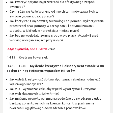
Jak tworzyć optymalną przestrzeń dla efektywnego zespołu
zwinnego?
Czym różni się Agile Working od innych terminów zawartych w
zwrocie „nowe sposoby pracy”?
Jak korzystać z najnowszej technologii do pomiaru wykorzystania
przestrzeni oraz pomocy w zarządzaniu i optymalizowaniu
sposobu, w jaki ludzie korzystają z miejsca pracy?
Jak będzie wyglądało zwinne środowisko pracy i Activity Based
Working w organizacjach przyszłości?
Kaja Kujawska,
AGILE Coach,
HTD
14.15 Kwadrans towarzyski
14.30 – 15.00
Myślenie kreatywne i eksperymentowanie w HR –
design thinkg twórczym wsparciem HR-wców
Jak wpleść kreatywność do twardych zasad rekrutacji i odnaleźć
właściwego kandydata?
Jak z DT wyznaczać cele, aby w pełni wykorzystać i utrzymać
naszych kluczowych ludzi w firmie?
Jak myślenie projektowe zmienia podejście do świadczenia usług
bardziej zorientowanych na klienta i koncentrujących się na
tworzeniu wyjątkowego doświadczenia pracowników?