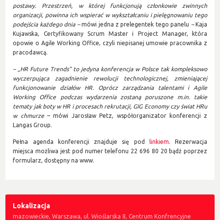
postawy. Przestrzeń, w której funkcjonują członkowie zwinnych
organizacji, powinna ich wspierać w wykształcaniu i pielęgnowaniu tego
podejścia każdego dnia –
mówi jedna z prelegentek tego panelu
–
Kaja
Kujawska, Certyfikowany Scrum Master i Project Manager, która
opowie o Agile Working Office, czyli niepisanej umowie pracownika z
pracodawcą.
– „HR Future Trends” to jedyna konferencja w Polsce tak kompleksowo
wyczerpująca zagadnienie rewolucji technologicznej, zmieniającej
funkcjonowanie działów HR. Oprócz zarządzania talentami i Agile
Working Office podczas wydarzenia zostaną poruszone m.in. takie
tematy jak boty w HR i procesach rekrutacji, GIG Economy czy świat HRu
w chmurze
– mówi Jarosław Petz, współorganizator konferencji z
Langas Group.
Pełna agenda konferencji znajduje się pod
linkiem
. Rezerwacja
miejsca możliwa jest pod numer telefonu 22 696 80 20 bądź poprzez
formularz, dostępny na www.
Lokalizacja
mazowieckie, Warszawa, ul. Wioślarska 8, Centrum Konfrencyjne