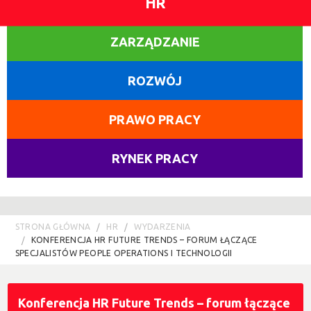
HR
ZARZĄDZANIE
ROZWÓJ
PRAWO PRACY
RYNEK PRACY
STRONA GŁÓWNA
HR
WYDARZENIA
KONFERENCJA HR FUTURE TRENDS – FORUM ŁĄCZĄCE
SPECJALISTÓW PEOPLE OPERATIONS I TECHNOLOGII
Konferencja HR Future Trends – forum łączące