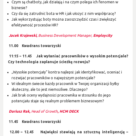
Czym są chatboty, jak działają i na czym polega ich fenomen w
biznesie?
Czy da się zatrudnić bota w HR i jak ułożyć z nim współpracę?
Jak wykorzystując boty można zaoszczędzić czas i zwiększyć
efektywność procesów HR?
Jacek Krajewski,
Business Development Manager,
Employcity
11.00 Kwadrans towarzyski
11:15 – 11.45 Jak wyłaniać pracowników o wysokim potencjale?
Czy technologia zaplanuje ścieżkę rozwoju?
„Wysokie potencjały” kontra najlepsi: jak identyfikować, oceniać i
rozwijać pracowników o najwyższym potencjale?
W idealnym świecie każdy pracownik w Twojej organizacji byłby
skuteczny, ale to jest niemożliwe. Dlaczego?
Jak brak oceny wydajności pracownika w stosunku do jego
potencjału staje się realnym problemem biznesowym?
Dariusz Rak,
Head of Growth
, HCM DECK
11.45 Kwadrans towarzyski
12.00 – 12.45 Najwięksi stawiają na sztuczną inteligencję –