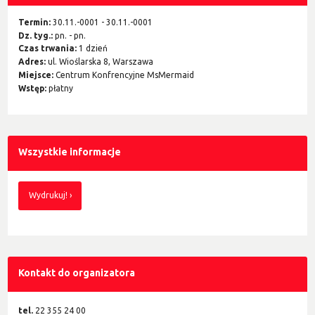
Termin:
30.11.-0001 - 30.11.-0001
Dz. tyg.:
pn. - pn.
Czas trwania:
1 dzień
Adres:
ul. Wioślarska 8, Warszawa
Miejsce:
Centrum Konfrencyjne MsMermaid
Wstęp:
płatny
Wszystkie informacje
Wydrukuj!
Kontakt do organizatora
tel.
22 355 24 00