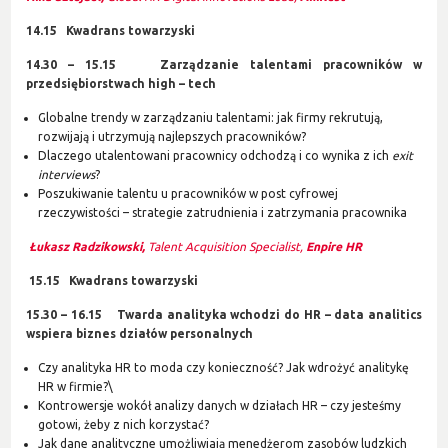
14.15 Kwadrans towarzyski
14.30 – 15.15 Zarządzanie talentami pracowników w
przedsiębiorstwach high – tech
Globalne trendy w zarządzaniu talentami: jak firmy rekrutują,
rozwijają i utrzymują najlepszych pracowników?
Dlaczego utalentowani pracownicy odchodzą i co wynika z ich
exit
interviews
?
Poszukiwanie talentu u pracowników w post cyfrowej
rzeczywistości – strategie zatrudnienia i zatrzymania pracownika
Łukasz Radzikowski,
Talent Acquisition Specialist,
Enpire HR
15.15 Kwadrans towarzyski
15.30 – 16.15 Twarda analityka wchodzi do HR – data analitics
wspiera biznes działów personalnych
Czy analityka HR to moda czy konieczność? Jak wdrożyć analitykę
HR w firmie?\
Kontrowersje wokół analizy danych w działach HR – czy jesteśmy
gotowi, żeby z nich korzystać?
Jak dane analityczne umożliwiają menedżerom zasobów ludzkich