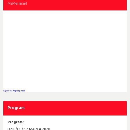
MsMermaid
Wyświetl większą mapę
Program
Program:
DZIEŃ 1 / 17 MARCA 2020