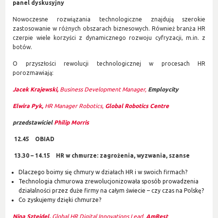
panel dyskusyjny
Nowoczesne rozwiązania technologiczne znajdują szerokie
zastosowanie w różnych obszarach biznesowych. Również branża HR
czerpie wiele korzyści z dynamicznego rozwoju cyfryzacji, m.in. z
botów.
O przyszłości rewolucji technologicznej w procesach HR
porozmawiają:
Jacek Krajewski,
Business Development Manager,
Employcity
Elwira Pyk,
HR Manager Robotics,
Global Robotics Centre
przedstawiciel
Philip Morris
12.45 OBIAD
13.30 – 14.15 HR w chmurze: zagrożenia, wyzwania, szanse
Dlaczego boimy się chmury w działach HR i w swoich firmach?
Technologia chmurowa zrewolucjonizowała sposób prowadzenia
działalności przez duże firmy na całym świecie – czy czas na Polskę?
Co zyskujemy dzięki chmurze?
Nina Sztejdel,
Global HR Digital Innovations Lead,
AmRest