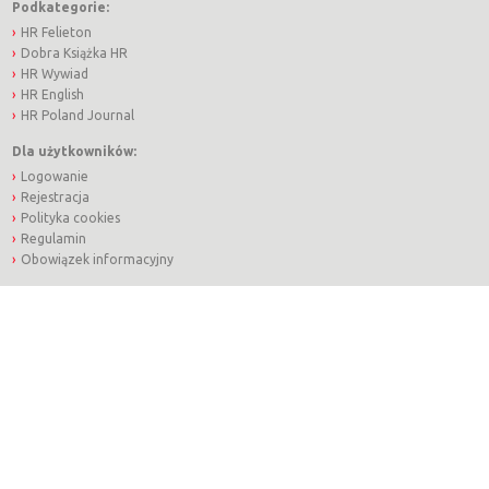
Podkategorie:
HR Felieton
Dobra Książka HR
HR Wywiad
HR English
HR Poland Journal
Dla użytkowników:
Logowanie
Rejestracja
Polityka cookies
Regulamin
Obowiązek informacyjny