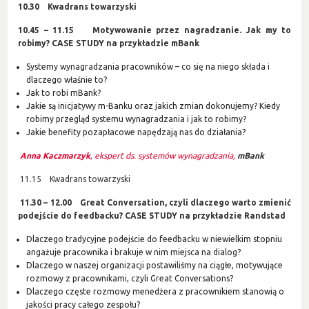
10.30 Kwadrans towarzyski
10.45 – 11.15 Motywowanie przez nagradzanie. Jak my to
robimy? CASE STUDY na przykładzie mBank
Systemy wynagradzania pracowników – co się na niego składa i
dlaczego właśnie to?
Jak to robi mBank?
Jakie są inicjatywy m-Banku oraz jakich zmian dokonujemy? Kiedy
robimy przegląd systemu wynagradzania i jak to robimy?
Jakie benefity pozapłacowe napędzają nas do działania?
Anna Kaczmarzyk
, ekspert ds. systemów wynagradzania,
mBank
11.15 Kwadrans towarzyski
11.30 – 12.00 Great Conversation, czyli dlaczego warto zmienić
podejście do feedbacku?
CASE STUDY na przykładzie Randstad
Dlaczego tradycyjne podejście do feedbacku w niewielkim stopniu
angażuje pracownika i brakuje w nim miejsca na dialog?
Dlaczego w naszej organizacji postawiliśmy na ciągłe, motywujące
rozmowy z pracownikami, czyli Great Conversations?
Dlaczego częste rozmowy menedżera z pracownikiem stanowią o
jakości pracy całego zespołu?