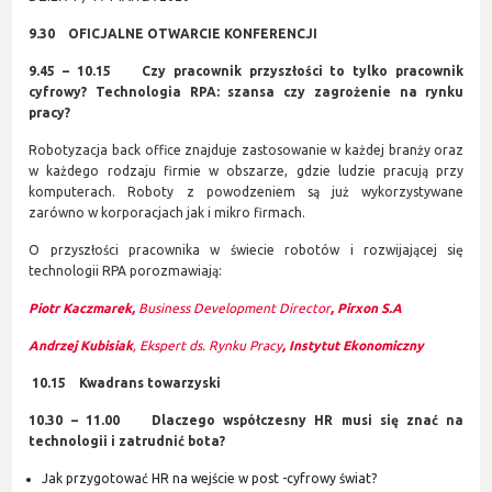
9.30 OFICJALNE OTWARCIE KONFERENCJI
9.45 – 10.15 Czy pracownik przyszłości to tylko pracownik
cyfrowy? Technologia RPA: szansa czy zagrożenie na rynku
pracy?
Robotyzacja back office znajduje zastosowanie w każdej branży oraz
w każdego rodzaju firmie w obszarze, gdzie ludzie pracują przy
komputerach. Roboty z powodzeniem są już wykorzystywane
zarówno w korporacjach jak i mikro firmach.
O przyszłości pracownika w świecie robotów i rozwijającej się
technologii RPA porozmawiają:
Piotr Kaczmarek,
Business Development Director
, Pirxon S.A
Andrzej Kubisiak
, Ekspert ds. Rynku Pracy
, Instytut Ekonomiczny
10.15 Kwadrans towarzyski
10.30 – 11.00 Dlaczego współczesny HR musi się znać na
technologii i zatrudnić bota?
Jak przygotować HR na wejście w post -cyfrowy świat?