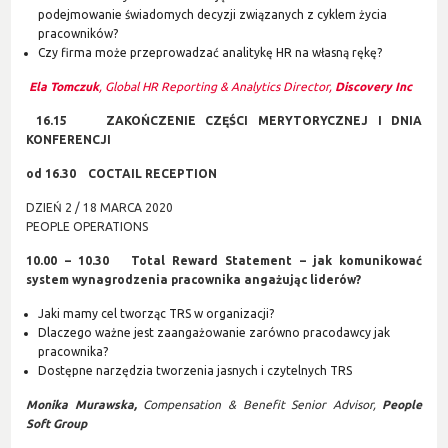
podejmowanie świadomych decyzji związanych z cyklem życia
pracowników?
Czy firma może przeprowadzać analitykę HR na własną rękę?
Ela Tomczuk
, Global HR Reporting & Analytics Director,
Discovery Inc
16.15
ZAKOŃCZENIE CZĘŚCI MERYTORYCZNEJ I DNIA
KONFERENCJI
od 16.30 COCTAIL RECEPTION
DZIEŃ 2 / 18 MARCA 2020
PEOPLE OPERATIONS
10.00 – 10.30 Total Reward Statement – jak komunikować
system wynagrodzenia pracownika angażując liderów?
Jaki mamy cel tworząc TRS w organizacji?
Dlaczego ważne jest zaangażowanie zarówno pracodawcy jak
pracownika?
Dostępne narzędzia tworzenia jasnych i czytelnych TRS
Monika Murawska,
Compensation & Benefit Senior Advisor,
People
Soft Group