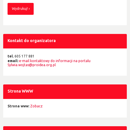
Wydrukuj!
Kontakt do organizatora
tel.
605 177 881
email:
e-mail kontaktowy do informacji na portalu
Sylwia.wojtas@proidea.org.pl
Strona WWW
Strona www:
Zobacz