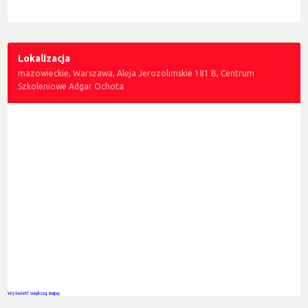
Lokalizacja
mazowieckie, Warszawa, Aleja Jerozolimskie 181 B, Centrum
Szkoleniowe Adgar Ochota
Wyświetl większą mapę