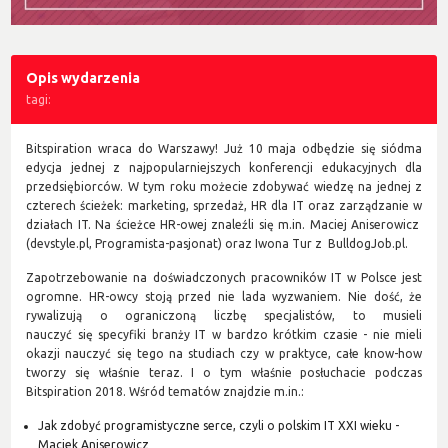
Opis wydarzenia
tagi:
Bitspiration wraca do Warszawy! Już 10 maja odbędzie się siódma
edycja jednej z najpopularniejszych konferencji edukacyjnych dla
przedsiębiorców. W tym roku możecie zdobywać wiedzę na jednej z
czterech ścieżek: marketing, sprzedaż, HR dla IT oraz zarządzanie w
działach IT. Na ścieżce HR-owej znaleźli się m.in. Maciej Aniserowicz
(devstyle.pl, Programista-pasjonat) oraz Iwona Tur z BulldogJob.pl.
Zapotrzebowanie na doświadczonych pracowników IT w Polsce jest
ogromne. HR-owcy stoją przed nie lada wyzwaniem. Nie dość, że
rywalizują o ograniczoną liczbę specjalistów, to musieli
nauczyć się specyfiki branży IT w bardzo krótkim czasie - nie mieli
okazji nauczyć się tego na studiach czy w praktyce, całe know-how
tworzy się właśnie teraz. I o tym właśnie posłuchacie podczas
Bitspiration 2018. Wśród tematów znajdzie m.in.:
Jak zdobyć programistyczne serce, czyli o polskim IT XXI wieku -
Maciek Aniserowicz