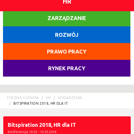
HR
ZARZĄDZANIE
ROZWÓJ
PRAWO PRACY
RYNEK PRACY
STRONA GŁÓWNA
HR
WYDARZENIA
BITSPIRATION 2018, HR DLA IT
Bitspiration 2018, HR dla IT
konferencja
-
10.05
10.05.2018