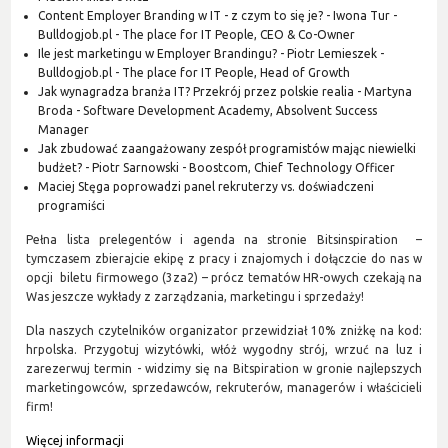
Content Employer Branding w IT - z czym to się je? - Iwona Tur -
Bulldogjob.pl - The place for IT People, CEO & Co-Owner
Ile jest marketingu w Employer Brandingu? - Piotr Lemieszek -
Bulldogjob.pl - The place for IT People, Head of Growth
Jak wynagradza branża IT? Przekrój przez polskie realia - Martyna
Broda - Software Development Academy, Absolvent Success
Manager
Jak zbudować zaangażowany zespół programistów mając niewielki
budżet? - Piotr Sarnowski - Boostcom, Chief Technology Officer
Maciej Stęga poprowadzi panel rekruterzy vs. doświadczeni
programiści
Pełna lista prelegentów i agenda na stronie Bitsinspiration –
tymczasem zbierajcie ekipę z pracy i znajomych i dołączcie do nas w
opcji biletu firmowego (3za2) – prócz tematów HR-owych czekają na
Was jeszcze wykłady z zarządzania, marketingu i sprzedaży!
Dla naszych czytelników organizator przewidział 10% zniżkę na kod:
hrpolska. Przygotuj wizytówki, włóż wygodny strój, wrzuć na luz i
zarezerwuj termin - widzimy się na Bitspiration w gronie najlepszych
marketingowców, sprzedawców, rekruterów, managerów i właścicieli
firm!
Więcej informacji