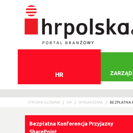
ZARZĄD
HR
STRONA GŁÓWNA
HR
WYDARZENIA
BEZPŁATNA 
Bezpłatna Konferencja Przyjazny
SharePoint