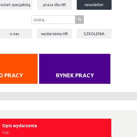
zostań specjalistą
praca dla
HR
newsletter
s
o nas
wydarzenia
HR
SZKOLENIA
O PRACY
RYNEK PRACY
Opis wydarzenia
tagi: