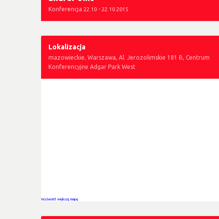
Konferencja
-
22.10
22.10.2015
Lokalizacja
mazowieckie, Warszawa, Al. Jerozolimskie 181 B, Centrum
Konferencyjne Adgar Park West
Wyświetl większą mapę