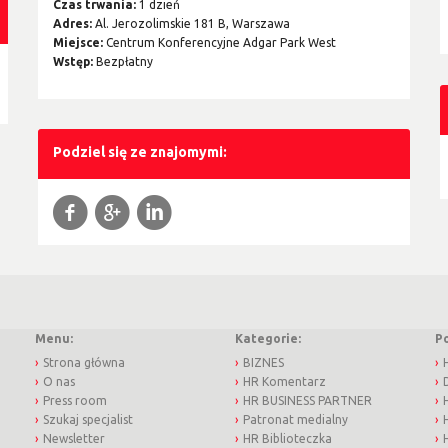
Czas trwania:
1 dzień
Adres:
Al. Jerozolimskie 181 B, Warszawa
Miejsce:
Centrum Konferencyjne Adgar Park West
Wstęp:
Bezpłatny
Podziel się ze znajomymi:
f
g
l
Menu:
Kategorie:
P
Strona główna
BIZNES
O nas
HR Komentarz
Press room
HR BUSINESS PARTNER
Szukaj specjalist
Patronat medialny
Newsletter
HR Biblioteczka