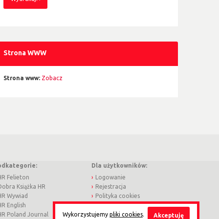
Strona WWW
Strona www:
Zobacz
odkategorie:
Dla użytkowników:
HR Felieton
Logowanie
Dobra Książka HR
Rejestracja
HR Wywiad
Polityka cookies
HR English
Regulamin
HR Poland Journal
Obowiązek informacyjny
Wykorzystujemy
pliki cookies
.
Akceptuję