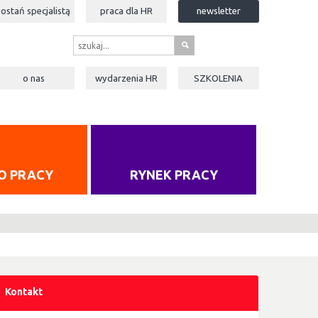
zostań specjalistą
praca dla
HR
newsletter
s
o nas
wydarzenia
HR
SZKOLENIA
O PRACY
RYNEK PRACY
Kontakt