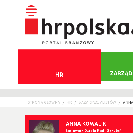
ZARZĄD
HR
STRONA GŁÓWNA
HR
BAZA SPECJALISTÓW
ANNA
ANNA KOWALIK
kierownik Działu Kadr, Szkoleń i